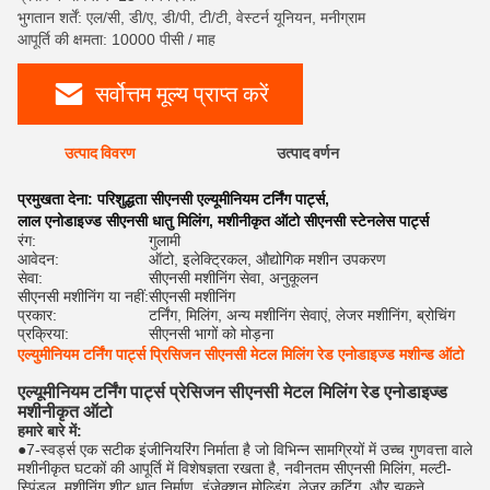
भुगतान शर्तें: एल/सी, डी/ए, डी/पी, टी/टी, वेस्टर्न यूनियन, मनीग्राम
आपूर्ति की क्षमता: 10000 पीसी / माह
सर्वोत्तम मूल्य प्राप्त करें
उत्पाद विवरण
उत्पाद वर्णन
रेट
प्रमुखता देना:
परिशुद्धता सीएनसी एल्यूमीनियम टर्निंग पार्ट्स
,
लाल एनोडाइज्ड सीएनसी धातु मिलिंग
,
मशीनीकृत ऑटो सीएनसी स्टेनलेस पार्ट्स
रंग:
गुलामी
आवेदन:
ऑटो, इलेक्ट्रिकल, औद्योगिक मशीन उपकरण
सेवा:
सीएनसी मशीनिंग सेवा, अनुकूलन
सीएनसी मशीनिंग या नहीं:
सीएनसी मशीनिंग
प्रकार:
टर्निंग, मिलिंग, अन्य मशीनिंग सेवाएं, लेजर मशीनिंग, ब्रोचिंग
प्रक्रिया:
सीएनसी भागों को मोड़ना
एल्युमीनियम टर्निंग पार्ट्स प्रिसिजन सीएनसी मेटल मिलिंग रेड एनोडाइज्ड मशीन्ड ऑटो
एल्यूमीनियम टर्निंग पार्ट्स प्रेसिजन सीएनसी मेटल मिलिंग रेड एनोडाइज्ड
मशीनीकृत ऑटो
हमारे बारे में:
●
7-स्वर्ड्स एक सटीक इंजीनियरिंग निर्माता है जो विभिन्न सामग्रियों में उच्च गुणवत्ता वाले
मशीनीकृत घटकों की आपूर्ति में विशेषज्ञता रखता है, नवीनतम सीएनसी मिलिंग, मल्टी-
स्पिंडल, मशीनिंग,शीट धातु निर्माण, इंजेक्शन मोल्डिंग, लेजर कटिंग, और झुकने