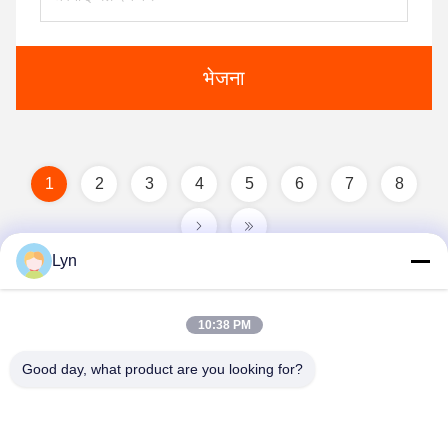
भेजना
1
2
3
4
5
6
7
8
Lyn
10:38 PM
Good day, what product are you looking for?
Shenzhen Perfect Precision Product Co., Ltd.