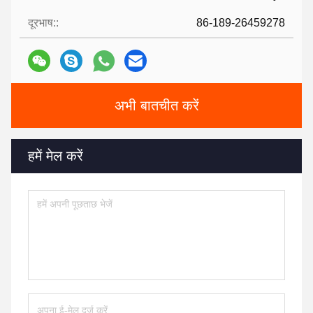
दूरभाष::
86-189-26459278
अभी बातचीत करें
हमें मेल करें