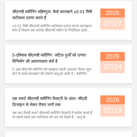
और घाटियों को रि...
सीएनसी मशीनिंग सहिष्णुताः कैसे कारखाने ±0.01 मिमी
2026
सटीकता प्राप्त करते हैं
07/27
±0.01 मिमी सीएनसी मशीनिंग सटीकता प्राप्त करना कारखाना
शांत है सिवाय एक सटीक सीएनसी मशीन के नियंत्रित आंदोलन
के।काटने के उपकरण एक स्टेनलेस स्टील घटक के माध्यम से
धीरे धीरे चलता है, जबकि एक ऑपरेटर स्क्रीन पर वास्तविक
समय माप डेटा देखता है. एक तैयार भाग को ग्रेनाइट निरीक्षण मेज
पर रखा जाता है, अभी भी म...
5-एक्सिस सीएनसी मशीनिंग: जटिल पुर्जों को उन्नत
2026
विनिर्माण की आवश्यकता क्यों है
07/24
5-अक्ष सीएनसी मशीनिंग को समझना पहली उत्पादन शिफ्ट शुरू
होने से पहले कारखाने की रोशनी चालू हो जाती है। मशीनिंग
वर्कशॉप के अंदर, टाइटेनियम के माध्यम से काटने वाले एक उच्च
गति वाले धुरी की आवाज एक स्थिर यांत्रिक लय बनाती है।एक
बड़ी 5-अक्ष सीएनसी मशीन एक जटिल एयरोस्पेस घटक के चारों
ओर घूमने के लिए शुरू ...
एक स्मार्ट सीएनसी मशीनिंग फैक्ट्री के अंदरः सीएडी
2026
डिजाइन से लेकर तैयार भागों तक
07/19
जब आप किसी स्मार्ट सीएनसी मशीनिंग फैक्ट्री में प्रवेश करते हैं
तो सबसे पहले आप सटीकता की लय को देखते हैं। धातु के
माध्यम से चलने वाले काटने वाले उपकरणों की आवाज कार्यशाला
में गूंजती है,रोबोटिक हथियार चुपचाप स्टेशनों के बीच घटकों को
स्थानांतरित करते हैं, और ऑपरेटर प्रत्येक मशीन के बगल में
खड़े होने क...