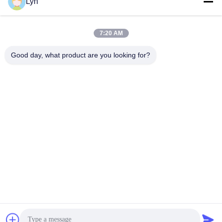
Lyn
9
10
7:20 AM
Good day, what product are you looking for?
Shenzhen Perfect Precision Product Co., Ltd.
lyn@7-swords.com
86-189-26459278
बिल्डिंग 49, फुमिन इंडस्ट्रियल पार्क, पिंगु गांव, पिंगु टाउन, लोंगगांग जिला,
शेन्ज़ेन सिटी, ग्वांगडोंग प्रांत, चीन
चीन अच्छी गुणवत्ता सीएनसी टर्निंग पार्ट्स देने वाला। कॉपीराइट © 2022-
2026 Shenzhen Perfect Precision Product Co., Ltd. . सर्वाधिकार