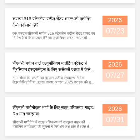
सटीकता के आधार पर नहीं किया जाता है। इंजीनियरों को अब
हल्के ढांचे, उत्कृष्ट सतह सुरक्षा, सुसंगत उपस्थिति और
दीर्घकालिक विश्वसनीय...
कस्टम 316 स्टेनलेस स्टील रोटर शाफ्ट की मशीनिंग
2026
कैसे की जाती है?
07/23
एक कस्टम सीएनसी मशीन 316 स्टेनलेस स्टील रोटर शाफ्ट का
निर्माण कैसे किया जाता है? जब इंजीनियर कस्टम सीएनसी
मशीन 316 स्टेनलेस स्टील शाफ्ट की तलाश करते हैं, तो वे
आमतौर पर मशीनिंग क्षमता से अधिक की तलाश करते हैं - उन्हें
जटिल घूमने वाले घटकों का उत्पादन करने में सक्षम आपूर्तिकर्ता
की आवश्यकता होती है ज...
सीएनसी मशीन वाले एल्यूमीनियम माउंटिंग ब्रैकेट ने
2026
प्रिसिजन इंस्ट्रूमेंट्स के लिए असेंबली दक्षता में कैसे
07/27
सुधार किया
नाम: रॉबर्ट के. कंपनी का प्रकार:सटीक उपकरण निर्माता
क्षेत्र:कैलिफ़ोर्निया, यूएसए समय: अगस्त 2025 ग्राहक की मुख्य
समस्या: ग्राहक को कई मशीनिंग सुविधाओं वाले एक कस्टम
6061-T6 एल्यूमीनियम माउंटिंग घटक के लिए एक विश्वसनीय
आपूर्तिकर्ता की आवश्यकता थी। उनके पिछले आपूर्तिकर्ता को
छेद की असंगत स्थिति, सतह क...
सीएनसी मशीनीकृत भागों के लिए सतह परिष्करण गाइडः
2026
Ra मान समझाया
07/31
सीएनसी मशीनिंग में सतह परिष्करण को समझना बाहर की
मशीनिंग कार्यशाला की तुलना में निरीक्षण कक्ष शांत है।एक तैयार
एल्यूमीनियम घटक एक उज्ज्वल निरीक्षण प्रकाश के नीचे बैठता है
जबकि एक इंजीनियर धीरे-धीरे एक सतह मोटापा परीक्षक को
मशीनिंग क्षेत्र में ले जाता है।यह उपकरण उन छोटे-छोटे चोटियों