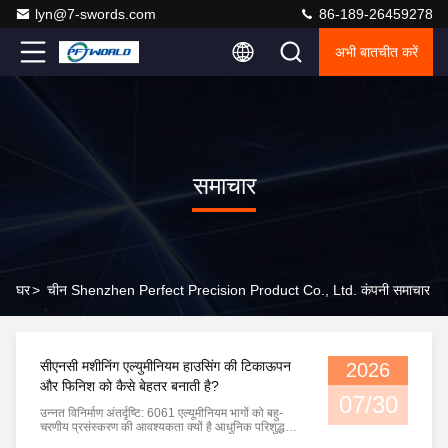
lyn@7-swords.com
86-189-26459278
अभी बातचीत करें
समाचार
घर
>
चीन Shenzhen Perfect Precision Product Co., Ltd. कंपनी समाचार
सीएनसी मशीनिंग एल्युमीनियम हाउसिंग की टिकाऊपन
2026
और फिनिश को कैसे बेहतर बनाती है?
07/30
उन्नत विनिर्माण अंतर्दृष्टि: 6061 एल्यूमीनियम भागों को बहु-
चरणीय प्रसंस्करण की आवश्यकता क्यों है आधुनिक परिशुद्धता
विनिर्माण में, एल्यूमीनियम घटकों का मूल्यांकन केवल आयामी