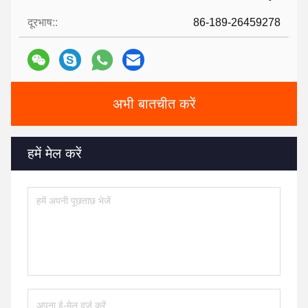
दूरभाष::
86-189-26459278
अभी बातचीत करें
हमें मेल करें