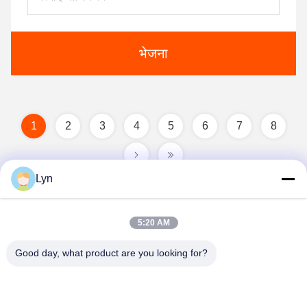
भेजना
1
2
3
4
5
6
7
8
Lyn
5:20 AM
Good day, what product are you looking for?
Shenzhen Perfect Precision Product Co., Ltd.