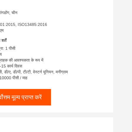
्वांगडोंग, चीन
9001:2015, ISO13485:2016
ईएम
र्तें
्रा: 1 पीसी
्य
ग्राहक की आवश्यकता के रूप में
-15 कार्य दिवस
सी, डी/ए, डी/पी, टी/टी, वेस्टर्न यूनियन, मनीग्राम
: 10000 पीसी / माह
्वोत्तम मूल्य प्राप्त करें