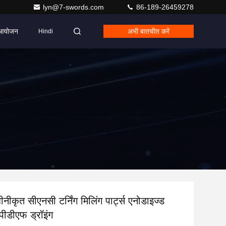
lyn@7-swords.com
86-189-26459278
आयोजन
अभी बातचीत करें
Hindi
नीकृत सीएनसी टर्निंग मिलिंग पार्ट्स एनोडाइज्ड
 पीडीएफ ड्रॉइंग