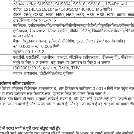
स्टेनलेस स्टील: SUS303, SUS304, SS316, SS316L, 17-4PH आदि।
स्टील: 1214L/1215/1045/4140/SCM440/40CrMo आदि।
पीतल: 260, C360, H59, H60, H62, H63, H65, H68, H70, कांस्य, तांबा
टाइटेनियम: ग्रेडएफ 1-एफ 5
प्लास्टिक: एसीटल/पोम/पीए/नायलॉन/पीसी/पीएमएमए/पीवीसी/पीयू/एक्रिलिक/एबीएस/
एनोडाइज, बीड ब्लास्ट, सिल्क स्क्रीन, पीवीडी प्लेटिंग, जिंक/निकल/क्रोम/टाइटेनियम प्ल
पाउडर कोटेड,
पैशन, वैद्युतकणसंचलन, इलेक्ट्रो पॉलिशिंग, नूरल, लेजर / ईच / एनग्रेव आदि।
+/- 0.002 ~ +/- 0.005 मिमी
न्यूनतम रा0.1 ~ 3.2
एसटीपी, एसटीईपी, एलजीएस, एक्सटी, ऑटोकैड (डीएक्सएफ, डीडब्ल्यूजी), पीडीएफ, 
नमूने के लिए 1-2 सप्ताह, बड़े पैमाने पर उत्पादन के लिए 3-4 सप्ताह
न
ISO9001:2015, एसजीएस, RoHs, TUV
व्यापार आश्वासन, टीटी/पेपैल/वेस्ट यूनियन
ैब्रिकेशन सर्विस एडवांटेज:
क पेशेवर सीएमएम डिटेक्शन इंस्ट्रूमेंट है, और डिटेक्शन सटीकता 0.0019 मिमी तक पहुंच स
ण से लेकर उत्पादन तक शिपमेंट तक, प्रत्येक लिंक का पालन किया जाता है।
ायिक टीम किसी भी समय अनुवर्ती कार्रवाई करती है, और ऐसी कोई स्थिति नहीं होगी जिससे हम स
 का सम्मान करते हैं और उसका सम्मान करते हैं, और हम जो करते हैं वह ग्राहकों को हमारी टीम
 मैं प्राप्त भागों से पूरी तरह संतुष्ट नहीं हूँ?
ेश की शर्तों और आपके द्वारा प्रदान की गई जानकारी के आधार पर हमारी सामग्री और कारीगरी क