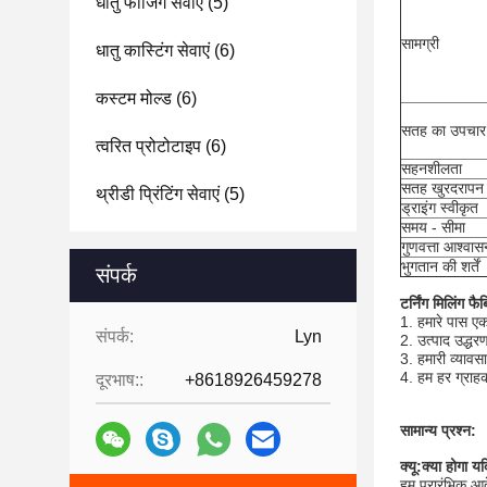
धातु फोर्जिंग सेवाएं
(5)
सामग्री
धातु कास्टिंग सेवाएं
(6)
कस्टम मोल्ड
(6)
सतह का उपचार
त्वरित प्रोटोटाइप
(6)
सहनशीलता
सतह खुरदरापन
थ्रीडी प्रिंटिंग सेवाएं
(5)
ड्राइंग स्वीकृत
समय - सीमा
गुणवत्ता आश्वास
भुगतान की शर्तें
संपर्क
टर्निंग मिलिंग फ
1. हमारे पास ए
संपर्क:
Lyn
2. उत्पाद उद्धर
3. हमारी व्यावस
4. हम हर ग्राहक
दूरभाष::
+8618926459278
सामान्य प्रश्न:
क्यू:
क्या होगा यदि
हम प्रारंभिक आद