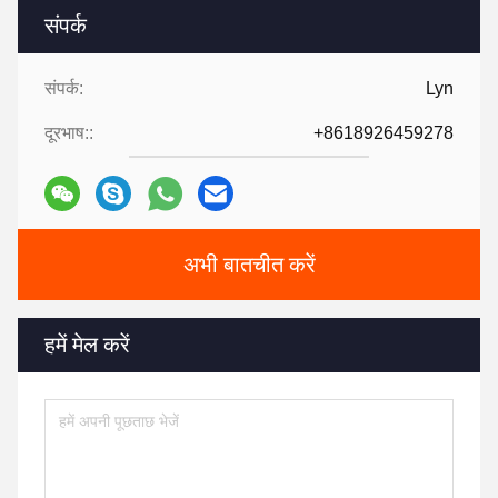
संपर्क
संपर्क:
Lyn
दूरभाष::
+8618926459278
अभी बातचीत करें
हमें मेल करें