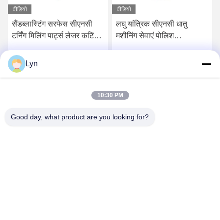
वीडियो
वीडियो
सैंडब्लास्टिंग सरफेस सीएनसी
लघु यांत्रिक सीएनसी धातु
टर्निंग मिलिंग पार्ट्स लेजर कटिंग
मशीनिंग सेवाएं पोलिश
के लिए एनोडाइजिंग एल्युमिनियम:
सैंडब्लास्टिंग सतह
Lyn
सर्वोत्तम मूल्य प्राप्त करें
सर्वोत्तम मूल्य प्राप्त करें
10:30 PM
Good day, what product are you looking for?
Shenzhen Perfect Precision Product Co., Ltd.
lyn@7-swords.com
86-189-26459278
बिल्डिंग 49, फुमिन इंडस्ट्रियल पार्क, पिंगु गांव, पिंगु टाउन, लोंगगांग जिला,
शेन्ज़ेन सिटी, ग्वांगडोंग प्रांत, चीन