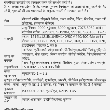
गोपनीयता समझौते पर हस्ताक्षर करने का समर्थन करते हैं।
2. हम हमेशा इस उद्देश्य के लिए उत्पाद गुणवत्ता नियंत्रण को सख्ती से लागू करने के लिए
रहे हैं, ग्राहकों की आवश्यकताओं के अनुसार सख्ती से उत्पादन करते हैं।
सीएनसी टर्निंग, सीएनसी मिलिंग, लेजर कटिंग, बेंडिंग, स्पिनिंग, वायर कटिंग, स
सेवा
(ईडीएम), इंजेक्शन मोल्डिंग
एल्यूमिनियम: 2000 श्रृंखला, 6000 श्रृंखला, 7075,5052 आदि।
स्टेनलेस स्टील: SUS303, SUS304, SS316, SS316L, 17-4PH
स्टील: 1214L/1215/1045/4140/SCM440/40CrMo आदि।
सामग्री
पीतल: 260, C360, H59, H60, H62, H63, H65, H68, H70, कांस्
टाइटेनियम: ग्रेडएफ 1-एफ 5
प्लास्टिक: एसीटल/पोम/पीए/नायलॉन/पीसी/पीएमएमए/पीवीसी/पीयू/एक्रिलि
एनोडाइज, बीड ब्लास्ट, सिल्क स्क्रीन, पीवीडी प्लेटिंग, जिंक/निकल/क्रोम/टाइ
सतह का
कोटेड,
उपचार
पैशन, वैद्युतकणसंचलन, इलेक्ट्रो पॉलिशिंग, नूरल, लेजर / ईच / एनग्रेव 
सहनशीलता
+/- 0.002 ~ +/- 0.005 मिमी
सतह
न्यूनतम रा0.1 ~ 3.2
खुरदरापन
ड्राइंग स्वीकृत
एसटीपी, एसटीईपी, एलजीएस, एक्सटी, ऑटोकैड (डीएक्सएफ, डीडब्ल्यूजी), 
समय - सीमा
नमूने के लिए 1-2 सप्ताह, बड़े पैमाने पर उत्पादन के लिए 3-4 सप्ताह
गुणवत्ता
ISO9001:2015, एसजीएस, RoHs, TUV
आश्वासन
भुगतान की
व्यापार आश्वासन, टीटी/पेपैल/वेस्ट यूनियन
शर्तें