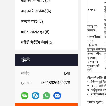
धातु फोर्जिंग सेवाएं
(5)
स
सामग्री
धातु कास्टिंग सेवाएं
(6)
प
ट
प
कस्टम मोल्ड
(6)
ए
सतह का
क
उपचार
त्वरित प्रोटोटाइप
(6)
प
सहनशीलता
+
सतह
थ्रीडी प्रिंटिंग सेवाएं
(5)
न
खुरदरापन
ड्राइंग स्वीकृत
ए
समय - सीमा
न
गुणवत्ता
संपर्क
आश्वासन
भुगतान की
व
शर्तें
संपर्क:
Lyn
सीएनसी टर्निंग म
1. पेशेवर पूर्व 
दूरभाष::
+8618926459278
2. 3000 वर्ग म
3. आईएसओ प्रमा
4. इंजीनियरिंग 
सामान्य प्रश्न: