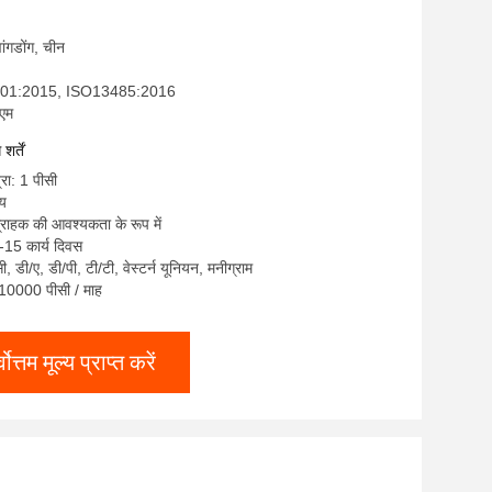
्वांगडोंग, चीन
9001:2015, ISO13485:2016
ईएम
र्तें
्रा: 1 पीसी
्य
ग्राहक की आवश्यकता के रूप में
-15 कार्य दिवस
सी, डी/ए, डी/पी, टी/टी, वेस्टर्न यूनियन, मनीग्राम
: 10000 पीसी / माह
्वोत्तम मूल्य प्राप्त करें