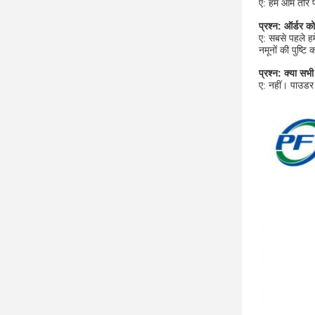
ए: हम आम तौर प
प्रश्न: ऑर्डर क
ए: सबसे पहले ह
नमूनों की पुष्ट
प्रश्न: क्या सभ
ए: नहीं। पाउडर 