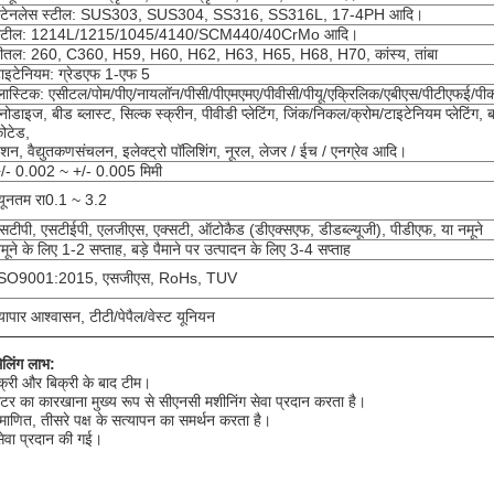
्टेनलेस स्टील: SUS303, SUS304, SS316, SS316L, 17-4PH आदि।
स्टील: 1214L/1215/1045/4140/SCM440/40CrMo आदि।
ीतल: 260, C360, H59, H60, H62, H63, H65, H68, H70, कांस्य, तांबा
ाइटेनियम: ग्रेडएफ 1-एफ 5
्लास्टिक: एसीटल/पोम/पीए/नायलॉन/पीसी/पीएमएमए/पीवीसी/पीयू/एक्रिलिक/एबीएस/पीटीएफई/प
नोडाइज, बीड ब्लास्ट, सिल्क स्क्रीन, पीवीडी प्लेटिंग, जिंक/निकल/क्रोम/टाइटेनियम प्लेटिंग, ब्
ोटेड,
ैशन, वैद्युतकणसंचलन, इलेक्ट्रो पॉलिशिंग, नूरल, लेजर / ईच / एनग्रेव आदि।
/- 0.002 ~ +/- 0.005 मिमी
्यूनतम रा0.1 ~ 3.2
सटीपी, एसटीईपी, एलजीएस, एक्सटी, ऑटोकैड (डीएक्सएफ, डीडब्ल्यूजी), पीडीएफ, या नमूने
मूने के लिए 1-2 सप्ताह, बड़े पैमाने पर उत्पादन के लिए 3-4 सप्ताह
ISO9001:2015, एसजीएस, RoHs, TUV
्यापार आश्वासन, टीटी/पेपैल/वेस्ट यूनियन
िलिंग लाभ:
बिक्री और बिक्री के बाद टीम।
ीटर का कारखाना मुख्य रूप से सीएनसी मशीनिंग सेवा प्रदान करता है।
णित, तीसरे पक्ष के सत्यापन का समर्थन करता है।
सेवा प्रदान की गई।