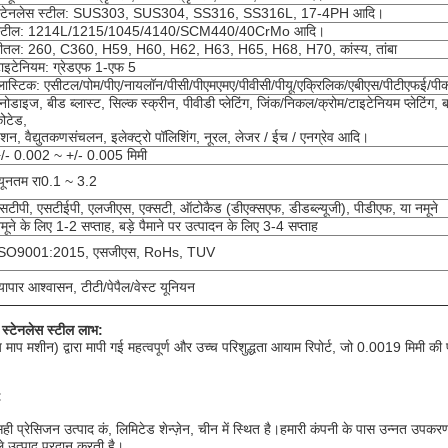
्टेनलेस स्टील: SUS303, SUS304, SS316, SS316L, 17-4PH आदि।
स्टील: 1214L/1215/1045/4140/SCM440/40CrMo आदि।
ीतल: 260, C360, H59, H60, H62, H63, H65, H68, H70, कांस्य, तांबा
ाइटेनियम: ग्रेडएफ 1-एफ 5
्लास्टिक: एसीटल/पोम/पीए/नायलॉन/पीसी/पीएमएमए/पीवीसी/पीयू/एक्रिलिक/एबीएस/पीटीएफई/प
नोडाइज, बीड ब्लास्ट, सिल्क स्क्रीन, पीवीडी प्लेटिंग, जिंक/निकल/क्रोम/टाइटेनियम प्लेटिंग, ब्
ोटेड,
ैशन, वैद्युतकणसंचलन, इलेक्ट्रो पॉलिशिंग, नूरल, लेजर / ईच / एनग्रेव आदि।
/- 0.002 ~ +/- 0.005 मिमी
्यूनतम रा0.1 ~ 3.2
सटीपी, एसटीईपी, एलजीएस, एक्सटी, ऑटोकैड (डीएक्सएफ, डीडब्ल्यूजी), पीडीएफ, या नमूने
मूने के लिए 1-2 सप्ताह, बड़े पैमाने पर उत्पादन के लिए 3-4 सप्ताह
ISO9001:2015, एसजीएस, RoHs, TUV
्यापार आश्वासन, टीटी/पेपैल/वेस्ट यूनियन
 स्टेनलेस स्टील लाभ:
 माप मशीन) द्वारा मापी गई महत्वपूर्ण और उच्च परिशुद्धता आयाम रिपोर्ट, जो 0.0019 मिमी
:
ल सही प्रेसिजन उत्पाद कं, लिमिटेड शेन्ज़ेन, चीन में स्थित है।हमारी कंपनी के पास उन्नत उप
ले उत्पाद प्रदान करती है।