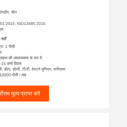
्वांगडोंग, चीन
9001:2015, ISO13485:2016
ईएम
र्तें
्रा: 1 पीसी
्य
ग्राहक की आवश्यकता के रूप में
-15 कार्य दिवस
सी, डी/ए, डी/पी, टी/टी, वेस्टर्न यूनियन, मनीग्राम
: 10000 पीसी / माह
्वोत्तम मूल्य प्राप्त करें