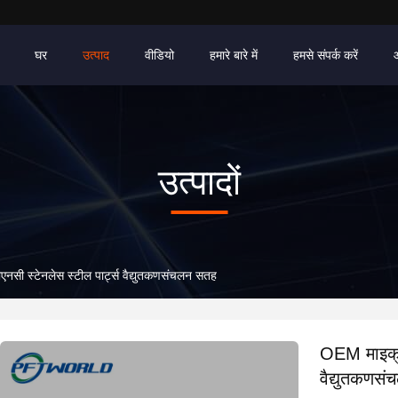
घर
उत्पाद
वीडियो
हमारे बारे में
हमसे संपर्क करें
उत्पादों
नसी स्टेनलेस स्टील पार्ट्स वैद्युतकणसंचलन सतह
OEM माइक्रो
वैद्युतकणस