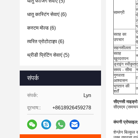
धातु फोर्जिंग सेवाएं
(5)
स
सामग्री
धातु कास्टिंग सेवाएं
(6)
प
ट
प
कस्टम मोल्ड
(6)
ए
सतह का
क
उपचार
त्वरित प्रोटोटाइप
(6)
प
सहनशीलता
+
सतह
थ्रीडी प्रिंटिंग सेवाएं
(5)
न
खुरदरापन
ड्राइंग स्वीकृत
ए
समय - सीमा
न
गुणवत्ता
संपर्क
आश्वासन
भुगतान की
व
शर्तें
संपर्क:
Lyn
सीएनसी माइक्रो
सीएमएम (समन्वय
दूरभाष::
+8618926459278
कंपनी प्रोफाइल
शेन्ज़ेन बिल्कु
उच्च गुणवत्ता वा