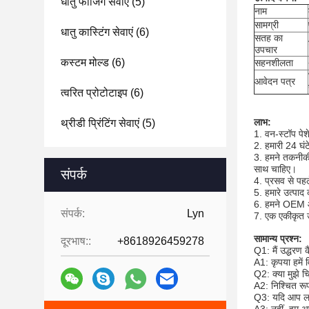
धातु फोर्जिंग सेवाएं
(5)
नाम
सामग्री
धातु कास्टिंग सेवाएं
(6)
सतह का
उपचार
कस्टम मोल्ड
(6)
सहनशीलता
आवेदन पत्र
त्वरित प्रोटोटाइप
(6)
लाभ:
थ्रीडी प्रिंटिंग सेवाएं
(5)
1. वन-स्टॉप पेशे
2. हमारी 24 घं
3. हमने तकनीकी
साथ चाहिए।
संपर्क
4. प्रसव से पहल
5. हमारे उत्पाद 
6. हमने OEM औ
संपर्क:
Lyn
7. एक एकीकृत उद
सामान्य प्रश्न:
दूरभाष::
+8618926459278
Q1: मैं उद्धरण क
A1: कृपया हमें
Q2: क्या मुझे च
A2: निश्चित रूप
Q3: यदि आप लाभान