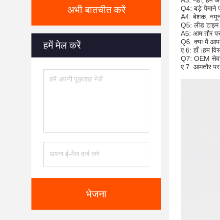
A3: नहीं, हम अप
अभी बातचीत करें
Q4: बड़े पैमाने
A4: बेशक, नमूना
Q5: लीड टाइम के
A5: आम तौर पर, 
Q6: क्या मैं आप
हमें मेल करें
ए 6: हाँ।हम विस
Q7: OEM सेवाओ
ए 7: आमतौर पर 
भेजना