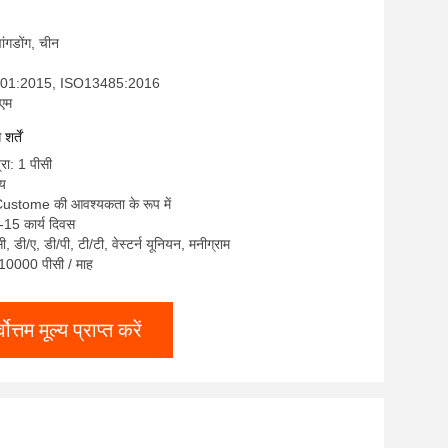
्वांगडोंग, चीन
9001:2015, ISO13485:2016
ईएम
र्तें
्रा: 1 पीसी
्य
 Custome की आवश्यकता के रूप में
-15 कार्य दिवस
सी, डी/ए, डी/पी, टी/टी, वेस्टर्न यूनियन, मनीग्राम
: 10000 पीसी / माह
्वोत्तम मूल्य प्राप्त करें