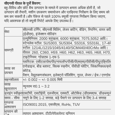
सीएनसी पीतल के पुर्जे विवरण:
बहु-विविध और छोटे बैच उत्पादन के मामले में उत्पादन क्षमता अधिक होती है, जो
उत्पादन की तैयारी, मशीन उपकरण समायोजन और प्रक्रिया निरीक्षण के लिए समय को
कम कर सकती है।और पैकेज से पहले 100% क्यूसी गुणवत्ता निरीक्षण किया जाएगा,
यदि आवश्यक हो तो क्यूसी रिपोर्ट आपके लिए उपलब्ध है।
सीएनसी टर्निंग, सीएनसी मिलिंग, लेजर कटिंग, बेंडिंग, स्पिनिंग, वायर कटिंग, स
सेवा
(ईडीएम), इंजेक्शन मोल्डिंग
एल्यूमिनियम: 2000 श्रृंखला, 6000 श्रृंखला, 7075,5052 आदि।
स्टेनलेस स्टील: SUS303, SUS304, SS316, SS316L, 17-4PH
स्टील: 1214L/1215/1045/4140/SCM440/40CrMo आदि।
सामग्री
पीतल: 260, C360, H59, H60, H62, H63, H65, H68, H70, कांस्
टाइटेनियम: ग्रेडएफ 1-एफ 5
प्लास्टिक: एसीटल/पोम/पीए/नायलॉन/पीसी/पीएमएमए/पीवीसी/पीयू/एक्रिलि
एनोडाइज, बीड ब्लास्ट, सिल्क स्क्रीन, पीवीडी प्लेटिंग, जिंक/निकल/क्रोम/टाइ
सतह का
कोटेड,
उपचार
पैशन, वैद्युतकणसंचलन, इलेक्ट्रो पॉलिशिंग, नूरल, लेजर / ईच / एनग्रेव 
सहनशीलता
+/- 0.002 ~ +/- 0.005 मिमी
सतह
न्यूनतम रा0.1 ~ 3.2
खुरदरापन
ड्राइंग स्वीकृत
एसटीपी, एसटीईपी, एलजीएस, एक्सटी, ऑटोकैड (डीएक्सएफ, डीडब्ल्यूजी), 
समय - सीमा
नमूने के लिए 1-2 सप्ताह, बड़े पैमाने पर उत्पादन के लिए 3-4 सप्ताह
गुणवत्ता
ISO9001:2015, एसजीएस, RoHs, TUV
आश्वासन
भुगतान की
व्यापार आश्वासन, टीटी/पेपैल/वेस्ट यूनियन