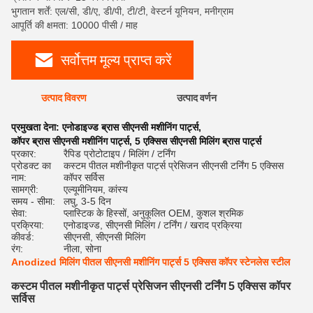
भुगतान शर्तें: एल/सी, डी/ए, डी/पी, टी/टी, वेस्टर्न यूनियन, मनीग्राम
आपूर्ति की क्षमता: 10000 पीसी / माह
सर्वोत्तम मूल्य प्राप्त करें
उत्पाद विवरण
उत्पाद वर्णन
रेट
प्रमुखता देना:
एनोडाइज्ड ब्रास सीएनसी मशीनिंग पार्ट्स
,
कॉपर ब्रास सीएनसी मशीनिंग पार्ट्स
,
5 एक्सिस सीएनसी मिलिंग ब्रास पार्ट्स
प्रकार:
रैपिड प्रोटोटाइप / मिलिंग / टर्निंग
प्रोडक्ट का
कस्टम पीतल मशीनीकृत पार्ट्स प्रेसिजन सीएनसी टर्निंग 5 एक्सिस
नाम:
कॉपर सर्विस
सामग्री:
एल्यूमीनियम, कांस्य
समय - सीमा:
लघु, 3-5 दिन
सेवा:
प्लास्टिक के हिस्सों, अनुकूलित OEM, कुशल श्रमिक
प्रक्रिया:
एनोडाइज्ड, सीएनसी मिलिंग / टर्निंग / खराद प्रक्रिया
कीवर्ड:
सीएनसी, सीएनसी मिलिंग
रंग:
नीला, सोना
Anodized मिलिंग पीतल सीएनसी मशीनिंग पार्ट्स 5 एक्सिस कॉपर स्टेनलेस स्टील
कस्टम पीतल मशीनीकृत पार्ट्स प्रेसिजन सीएनसी टर्निंग 5 एक्सिस कॉपर
सर्विस