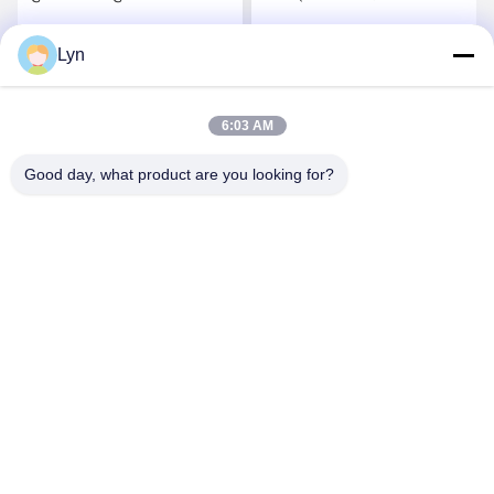
धातु भागों
Lyn
सर्वोत्तम मूल्य प्राप्त करें
सर्वोत्तम मूल्य प्राप्त करें
6:03 AM
Good day, what product are you looking for?
Shenzhen Perfect Precision Product Co., Ltd.
lyn@7-swords.com
86-189-26459278
बिल्डिंग 49, फुमिन इंडस्ट्रियल पार्क, पिंगु गांव, पिंगु टाउन, लोंगगांग जिला,
शेन्ज़ेन सिटी, ग्वांगडोंग प्रांत, चीन