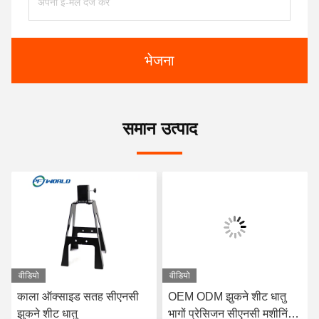
भेजना
समान उत्पाद
वीडियो
वीडियो
काला ऑक्साइड सतह सीएनसी
OEM ODM झुकने शीट धातु
झुकने शीट धातु
भागों प्रेसिजन सीएनसी मशीनिंग