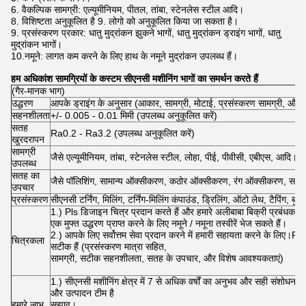
6. वैकल्पिक सामग्री: एल्यूमीनियम, पीतल, तांबा, स्टेनलेस स्टील आदि।
8. विशिष्टता अनुकूलित है 9. लोगो को अनुकूलित किया जा सकता है।
9. प्रसंस्करण प्रकार: धातु मुद्रांकन झुकने भागों, धातु मुद्रांकन ड्राइंग भागों, धातु
मुद्रांकन भागों।
10.नमूने: लागत कम करने के लिए हाथ के नमूने मुद्रांकन उपलब्ध हैं।
हम अधिकांश सामग्रियों के कस्टम सीएनसी मशीनिंग भागों का समर्थन करते हैं
(गैर-मानक भाग)
उद्धरण
आपके ड्राइंग के अनुसार (आकार, सामग्री, मोटाई, प्रसंस्करण सामग्री, 
सहनशीलता
+/- 0.005 - 0.01 मिमी (उपलब्ध अनुकूलित करें)
सतह
Ra0.2 - Ra3.2 (उपलब्ध अनुकूलित करें)
खुरदरापन
सामग्री
जैसे एल्यूमीनियम, तांबा, स्टेनलेस स्टील, लोहा, पीई, पीवीसी, एबीएस, आदि।
उपलब्ध
सतह का
जैसे पॉलिशिंग, सामान्य ऑक्सीकरण, कठोर ऑक्सीकरण, रंग ऑक्सीकरण, सतह
उपचार
प्रसंस्करण
सीएनसी टर्निंग, मिलिंग, टर्निंग-मिलिंग कंपाउंड, ड्रिलिंग, ऑटो लेथ, टैपिंग, बु
1.) Pls डिजाइन चित्र प्रदान करते हैं और हमारे अलीबाबा बिक्री प्रबंधक से सं
एक मुफ्त उद्धरण प्राप्त करने के लिए नमूने / नमूना तस्वीरें भेज सकते हैं।
2.) आपके लिए सर्वोत्तम सेवा प्रदान करने में हमारी सहायता करने के लिए।Pls
चित्रकला
सटीक हैं (प्रसंस्करण मात्रा सहित,
सामग्री, सटीक सहनशीलता, सतह के उपचार, और विशेष आवश्यकताएं)
1.) सीएनसी मशीनिंग क्षेत्र में 7 से अधिक वर्षों का अनुभव और सही संशोधन
और उत्पादन टीम है
हमारे लाभ
सुझाव।