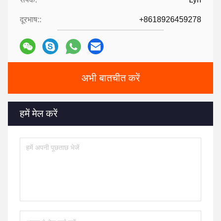
दूरभाष::
+8618926459278
अभी बातचीत करें
हमें मेल करें