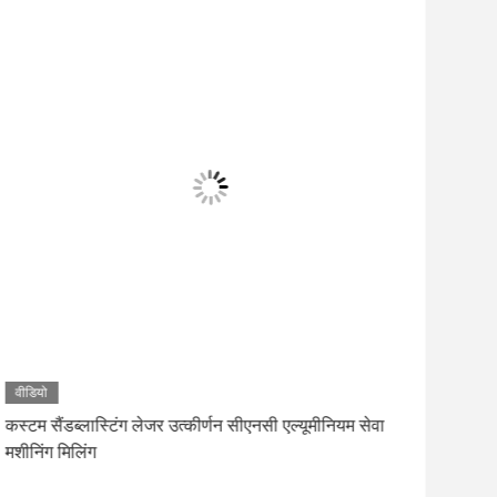
वीडियो
वीडि
कस्टम सैंडब्लास्टिंग लेजर उत्कीर्णन सीएनसी एल्यूमीनियम सेवा
साइक
मशीनिंग मिलिंग
फैब्