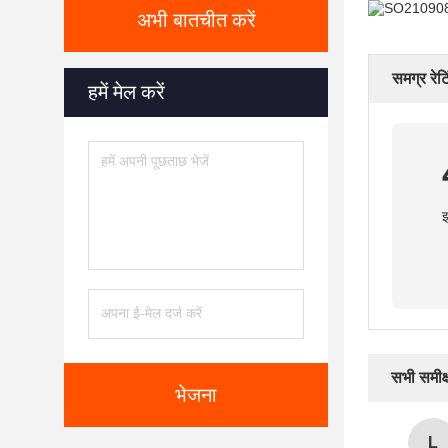
अभी बातचीत करें
समग्र रेटि
हमें मेल करें
इ
सभी समीक्ष
भेजना
L