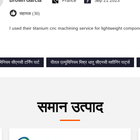
Brown Garcia
France
Sep 21.2023
सहायक (30)
I used their titanium cnc machining service for lightweight compon
िनियम सीएनसी टर्निंग पार्ट
पीतल एल्यूमिनियम मिश्र धातु सीएनसी मशीनिंग पार्ट्स
समान उत्पाद