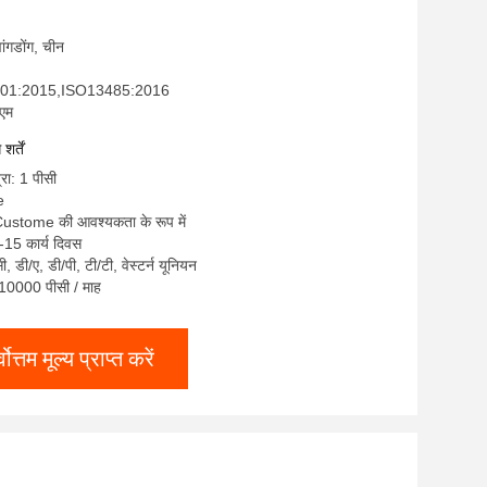
्वांगडोंग, चीन
9001:2015,ISO13485:2016
ईएम
र्तें
्रा: 1 पीसी
e
 Custome की आवश्यकता के रूप में
-15 कार्य दिवस
सी, डी/ए, डी/पी, टी/टी, वेस्टर्न यूनियन
: 10000 पीसी / माह
्वोत्तम मूल्य प्राप्त करें