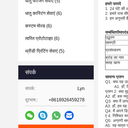
धातु फोर्जिंग सेवाएं
(5)
हमारे फायदे
1. 24 घंटे की 
धातु कास्टिंग सेवाएं
(6)
2. हमारे पास स
3. हम अनुभवी हैं
कस्टम मोल्ड
(6)
सम्बंधित
पी
मापदंड
उद्धरण
त्वरित प्रोटोटाइप
(6)
सामग्री
प्रसंस्करण
थ्रीडी प्रिंटिंग सेवाएं
(5)
ब्रांड का नाम
सतह खत्म
संपर्क
सामान्य प्रश्न
Q1: क्या यह उत्
A1: हाँ, 
संपर्क:
Lyn
प्रश्न 2: क्या 
A2: हाँ, बस नमू
दूरभाष::
+8618926459278
Q3: क्या मैं उत्
A3: हाँ, हम यह 
Q4: मैं अपने डि
ए 4: निश्चित रू
Q5: अग्रणी समय
A5: यह मात्रा 