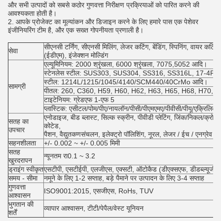
और सभी उत्पादों को सबसे कठोर गुणवत्ता निरीक्षण प्रक्रियाओं को पारित करने की
आवश्यकता होती है।
2. आपके प्रोजेक्ट का मूल्यांकन और डिजाइन करने के लिए हमारे पास एक पेशेवर
इंजीनियरिंग टीम है, और एक सख्त गोपनीयता प्रणाली है।
सीएनसी टर्निंग, सीएनसी मिलिंग, लेजर कटिंग, बेंडिंग, स्पिनिंग, वायर कटिंग, स
सेवा
(ईडीएम), इंजेक्शन मोल्डिंग
एल्यूमिनियम: 2000 श्रृंखला, 6000 श्रृंखला, 7075,5052 आदि।
स्टेनलेस स्टील: SUS303, SUS304, SS316, SS316L, 17-4PH
स्टील: 1214L/1215/1045/4140/SCM440/40CrMo आदि।
सामग्री
पीतल: 260, C360, H59, H60, H62, H63, H65, H68, H70, कांस्
टाइटेनियम: ग्रेडएफ 1-एफ 5
प्लास्टिक: एसीटल/पोम/पीए/नायलॉन/पीसी/पीएमएमए/पीवीसी/पीयू/एक्रिलि
एनोडाइज, बीड ब्लास्ट, सिल्क स्क्रीन, पीवीडी प्लेटिंग, जिंक/निकल/क्रोम/टाइ
सतह का
कोटेड,
उपचार
पैशन, वैद्युतकणसंचलन, इलेक्ट्रो पॉलिशिंग, नूरल, लेजर / ईच / एनग्रेव 
सहनशीलता
+/- 0.002 ~ +/- 0.005 मिमी
सतह
न्यूनतम रा0.1 ~ 3.2
खुरदरापन
ड्राइंग स्वीकृत
एसटीपी, एसटीईपी, एलजीएस, एक्सटी, ऑटोकैड (डीएक्सएफ, डीडब्ल्यूजी), 
समय - सीमा
नमूने के लिए 1-2 सप्ताह, बड़े पैमाने पर उत्पादन के लिए 3-4 सप्ताह
गुणवत्ता
ISO9001:2015, एसजीएस, RoHs, TUV
आश्वासन
भुगतान की
व्यापार आश्वासन, टीटी/पेपैल/वेस्ट यूनियन
शर्तें