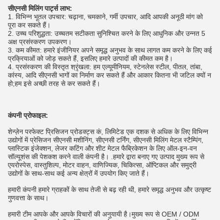
सीएनसी मिलिंग पार्ट्स लाभ:
1. विभिन्न भूतल उपचार: चढ़ाना, चमकाने, गर्मी उपचार, आदि आपकी अनूठी मांग को
पूरा कर सकते हैं।
2. उच्च परिशुद्धता: उच्चतम सटीकता सुनिश्चित करने के लिए आधुनिक और उन्नत 5
अक्ष प्रसंस्करण उपकरण।
3. कम कीमत: हमारे इंजीनियर अपने समृद्ध अनुभव के साथ लागत कम करने के लिए कई
प्रक्रियाओं को जोड़ सकते हैं, इसलिए हमारे उत्पादों की कीमत कम है।
4. प्रसंस्करण की विस्तृत श्रृंखला: हम एल्यूमीनियम, स्टेनलेस स्टील, पीतल, तांबा,
कांस्य, आदि सीएनसी भागों का निर्माण कर सकते हैं और आकार कितना भी जटिल क्यों न
हो;हम इसे अच्छी तरह से कर सकते हैं।
कंपनी प्रोफाइल:
शेन्ज़ेन परफेक्ट प्रिसिजन प्रोडक्ट्स कं, लिमिटेड एक दशक से अधिक के लिए विभिन्न
उद्योगों में प्रेसिजन सीएनसी मशीनिंग, सीएनसी टर्निंग, सीएनसी मिलिंग मेटल स्टैम्पिंग,
प्लास्टिक इंजेक्शन, लेजर कटिंग और शीट मेटल फैब्रिकेशन के लिए ऑल-इन-वन
सॉल्यूशंस की पेशकश करने वाली कंपनी है। .हमारे द्वारा बनाए गए उत्पाद मुख्य रूप से
एयरोस्पेस, वास्तुशिल्प, मोटर वाहन, वाणिज्यिक, चिकित्सा, ऑप्टिकल और समुद्री
उद्योगों के साथ-साथ कई अन्य क्षेत्रों में उपयोग किए जाते हैं।
हमारी कंपनी हमारे ग्राहकों के साथ तेजी से बढ़ रही थी, हमारे समृद्ध अनुभव और उत्कृष्ट
गुणवत्ता के साथ।
हमारी टीम आपके और आपके विचारों की अनुयायी है।मुख्य रूप से OEM / ODM