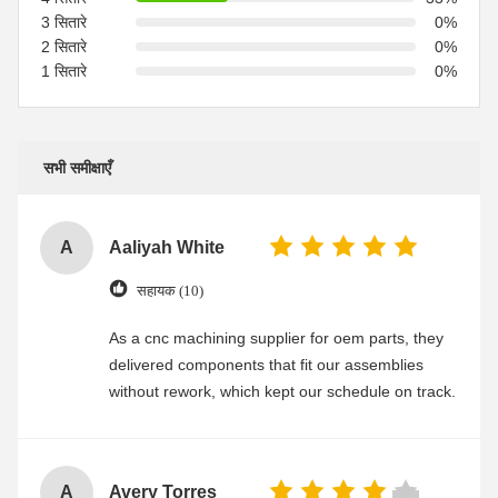
3 सितारे
0%
2 सितारे
0%
1 सितारे
0%
सभी समीक्षाएँ
A
Aaliyah White
सहायक (10)
As a cnc machining supplier for oem parts, they
delivered components that fit our assemblies
without rework, which kept our schedule on track.
A
Avery Torres