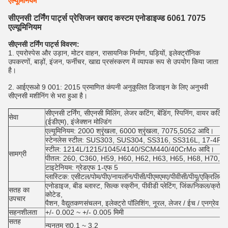
एल्यूमिनियम
सीएनसी टर्निंग पार्ट्स प्रेसिजन खराद कस्टम एनोडाइज्ड 6061 7075
एल्यूमिनियम
सीएनसी टर्निंग पार्ट्स विवरण:
1. एयरोस्पेस और उड़ान, मोटर वाहन, रासायनिक निर्माण, घड़ियों, इलेक्ट्रॉनिक
उपकरणों, बाड़ों, इंजन, फर्नीचर, खाद्य प्रसंस्करण में व्यापक रूप से उपयोग किया जाता
है।
2. आईएसओ 9 001: 2015 प्रमाणित कंपनी अनुकूलित डिजाइन के लिए अनुभवी
सीएनसी मशीनिंग से भरा हुआ है।
सीएनसी टर्निंग, सीएनसी मिलिंग, लेजर कटिंग, बेंडिंग, स्पिनिंग, वायर कटिंग, स
सेवा
(ईडीएम), इंजेक्शन मोल्डिंग
एल्यूमिनियम: 2000 श्रृंखला, 6000 श्रृंखला, 7075,5052 आदि।
स्टेनलेस स्टील: SUS303, SUS304, SS316, SS316L, 17-4PH
स्टील: 1214L/1215/1045/4140/SCM440/40CrMo आदि।
सामग्री
पीतल: 260, C360, H59, H60, H62, H63, H65, H68, H70, कांस्
टाइटेनियम: ग्रेडएफ 1-एफ 5
प्लास्टिक: एसीटल/पोम/पीए/नायलॉन/पीसी/पीएमएमए/पीवीसी/पीयू/एक्रिलि
एनोडाइज, बीड ब्लास्ट, सिल्क स्क्रीन, पीवीडी प्लेटिंग, जिंक/निकल/क्रोम/टाइ
सतह का
कोटेड,
उपचार
पैशन, वैद्युतकणसंचलन, इलेक्ट्रो पॉलिशिंग, नूरल, लेजर / ईच / एनग्रेव 
सहनशीलता
+/- 0.002 ~ +/- 0.005 मिमी
सतह
न्यूनतम रा0.1 ~ 3.2