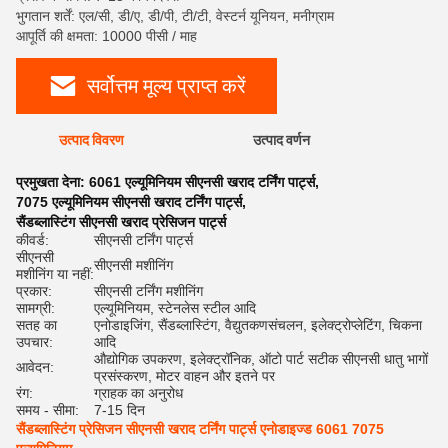
भुगतान शर्तें: एल/सी, डी/ए, डी/पी, टी/टी, वेस्टर्न यूनियन, मनीग्राम
आपूर्ति की क्षमता: 10000 पीसी / माह
सर्वोत्तम मूल्य प्राप्त करें
उत्पाद विवरण
उत्पाद वर्णन
रेट
प्रमुखता देना:
6061 एल्यूमिनियम सीएनसी खराद टर्निंग पार्ट्स
,
7075 एल्यूमिनियम सीएनसी खराद टर्निंग पार्ट्स
,
सैंडब्लास्टिंग सीएनसी खराद प्रेसिजन पार्ट्स
कीवर्ड:
सीएनसी टर्निंग पार्ट्स
सीएनसी
सीएनसी मशीनिंग
मशीनिंग या नहीं:
प्रकार:
सीएनसी टर्निंग मशीनिंग
सामग्री:
एल्यूमिनियम, स्टेनलेस स्टील आदि
सतह का
एनोडाइजिंग, सैंडब्लास्टिंग, वैद्युतकणसंचलन, इलेक्ट्रोप्लेटिंग, चिकना
उपचार:
आदि
औद्योगिक उपकरण, इलेक्ट्रॉनिक, ऑटो पार्ट सटीक सीएनसी धातु भागों
आवेदन:
प्रसंस्करण, मोटर वाहन और इतने पर
रंग:
ग्राहक का अनुरोध
समय - सीमा:
7-15 दिन
सैंडब्लास्टिंग प्रेसिजन सीएनसी खराद टर्निंग पार्ट्स एनोडाइज्ड 6061 7075