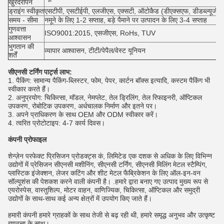
खुरदरापन
ड्राइंग स्वीकृत
एसटीपी, एसटीईपी, एलजीएस, एक्सटी, ऑटोकैड (डीएक्सएफ, डीडब्ल्यूजी), 
समय - सीमा
नमूने के लिए 1-2 सप्ताह, बड़े पैमाने पर उत्पादन के लिए 3-4 सप्ताह
गुणवत्ता
ISO9001:2015, एसजीएस, RoHs, TUV
आश्वासन
भुगतान की
व्यापार आश्वासन, टीटी/पेपैल/वेस्ट यूनियन
शर्तें
सीएनसी टर्निंग पार्ट्स लाभ:
1. पैकिंग: सामान्य पैकिंग-ब्लिस्टर, फोम, पेपर, कार्टन बॉक्स इत्यादि, कस्टम पैकिंग भी
स्वीकार करते हैं।
2. अनुप्रयोग: चिकित्सा, मॉडल, नेमप्लेट, तेल ड्रिलिंग, तेल रिफाइनरी, ऑप्टिकल
उपकरण, रोबोटिक उपकरण, अर्धचालक निर्माण और इतने पर।
3. अपने प्राधिकरण के साथ OEM और ODM स्वीकार करें।
4. त्वरित प्रोटोटाइप: 4-7 कार्य दिवस।
कंपनी प्रोफाइल
शेन्ज़ेन परफेक्ट प्रिसिजन प्रोडक्ट्स कं, लिमिटेड एक दशक से अधिक के लिए विभिन्न
उद्योगों में प्रेसिजन सीएनसी मशीनिंग, सीएनसी टर्निंग, सीएनसी मिलिंग मेटल स्टैम्पिंग,
प्लास्टिक इंजेक्शन, लेजर कटिंग और शीट मेटल फैब्रिकेशन के लिए ऑल-इन-वन
सॉल्यूशंस की पेशकश करने वाली कंपनी है। .हमारे द्वारा बनाए गए उत्पाद मुख्य रूप से
एयरोस्पेस, वास्तुशिल्प, मोटर वाहन, वाणिज्यिक, चिकित्सा, ऑप्टिकल और समुद्री
उद्योगों के साथ-साथ कई अन्य क्षेत्रों में उपयोग किए जाते हैं।
हमारी कंपनी हमारे ग्राहकों के साथ तेजी से बढ़ रही थी, हमारे समृद्ध अनुभव और उत्कृष्ट
गुणवत्ता के साथ।