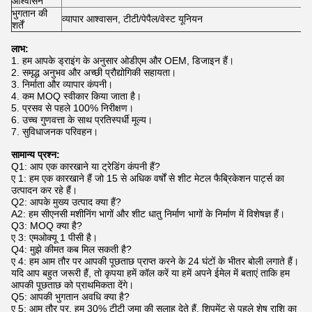
आश्वासन
भुगतान की
व्यापार आश्वासन, टीटी/पेपैल/वेस्ट यूनियन
शर्तें
लाभ:
1. हम आपके ड्राइंग के अनुसार ओडीएम और OEM, डिजाइन हैं।
2. समृद्ध अनुभव और अच्छी प्रौद्योगिकी सहायता।
3. निर्माता और व्यापार कंपनी।
4. कम MOQ स्वीकार किया जाता है।
5. प्रसव से पहले 100% निरीक्षण।
6. उच्च गुणवत्ता के साथ प्रतिस्पर्धी मूल्य।
7. सुविधाजनक परिवहन।
सामान्य प्रश्न:
Q1: आप एक कारखाने या ट्रेडिंग कंपनी हैं?
ए 1: हम एक कारखाने हैं जो 15 से अधिक वर्षों से शीट मेटल फैब्रिकेशन पार्ट्स का
उत्पादन कर रहे हैं।
Q2: आपके मुख्य उत्पाद क्या हैं?
A2: हम सीएनसी मशीनिंग भागों और शीट धातु निर्माण भागों के निर्माण में विशेषज्ञ हैं।
Q3: MOQ क्या है?
ए 3: एमओक्यू 1 पीसी है।
Q4: मुझे कीमत कब मिल सकती है?
ए 4: हम आम तौर पर आपकी पूछताछ प्राप्त करने के 24 घंटों के भीतर बोली लगाते हैं।
यदि आप बहुत जरूरी हैं, तो कृपया हमें कॉल करें या हमें अपने ईमेल में बताएं ताकि हम
आपकी पूछताछ को प्राथमिकता देंगे।
Q5: आपकी भुगतान अवधि क्या है?
ए 5: आम तौर पर, हम 30% टीटी जमा की सलाह देते हैं, शिपमेंट से पहले शेष राशि का