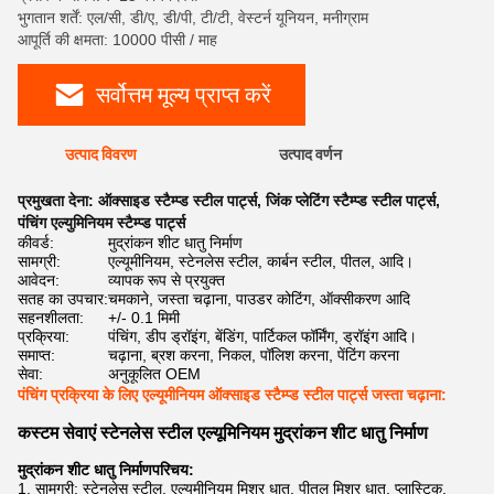
भुगतान शर्तें: एल/सी, डी/ए, डी/पी, टी/टी, वेस्टर्न यूनियन, मनीग्राम
आपूर्ति की क्षमता: 10000 पीसी / माह
सर्वोत्तम मूल्य प्राप्त करें
उत्पाद विवरण
उत्पाद वर्णन
प्रमुखता देना:
ऑक्साइड स्टैम्प्ड स्टील पार्ट्स
,
जिंक प्लेटिंग स्टैम्प्ड स्टील पार्ट्स
,
पंचिंग एल्युमिनियम स्टैम्प्ड पार्ट्स
कीवर्ड:
मुद्रांकन शीट धातु निर्माण
सामग्री:
एल्यूमीनियम, स्टेनलेस स्टील, कार्बन स्टील, पीतल, आदि।
आवेदन:
व्यापक रूप से प्रयुक्त
सतह का उपचार:
चमकाने, जस्ता चढ़ाना, पाउडर कोटिंग, ऑक्सीकरण आदि
सहनशीलता:
+/- 0.1 मिमी
प्रक्रिया:
पंचिंग, डीप ड्रॉइंग, बेंडिंग, पार्टिकल फॉर्मिंग, ड्रॉइंग आदि।
समाप्त:
चढ़ाना, ब्रश करना, निकल, पॉलिश करना, पेंटिंग करना
सेवा:
अनुकूलित OEM
पंचिंग प्रक्रिया के लिए एल्यूमीनियम ऑक्साइड स्टैम्प्ड स्टील पार्ट्स जस्ता चढ़ाना:
कस्टम सेवाएं स्टेनलेस स्टील एल्यूमिनियम मुद्रांकन शीट धातु निर्माण
मुद्रांकन शीट धातु निर्माण
परिचय:
1. सामग्री: स्टेनलेस स्टील, एल्यूमीनियम मिश्र धातु, पीतल मिश्र धातु, प्लास्टिक,