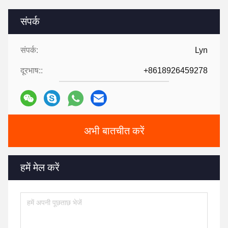
संपर्क
संपर्क:
Lyn
दूरभाष::
+8618926459278
अभी बातचीत करें
हमें मेल करें