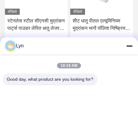
वीडियो
वीडियो
स्टेनलेस स्टील सीएनसी मुद्रांकन
शीट धातु पीतल एल्यूमिनियम
पार्ट्स पाउडर लेपित धातु लेजर
मुद्रांकन भागों पॉलिश निष्क्रिय
कट
सतह
Lyn
सर्वोत्तम मूल्य प्राप्त करें
सर्वोत्तम मूल्य प्राप्त करें
10:19 AM
Good day, what product are you looking for?
Shenzhen Perfect Precision Product Co., Ltd.
lyn@7-swords.com
86-189-26459278
बिल्डिंग 49, फुमिन इंडस्ट्रियल पार्क, पिंगु गांव, पिंगु टाउन, लोंगगांग जिला,