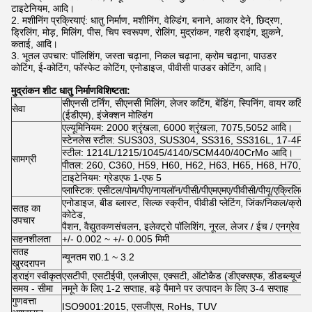
टाइटेनियम, आदि।
2. मशीनिंग प्रक्रियाएं: धातु निर्माण, मशीनिंग, वेल्डिंग, बनाने, आकार देने, छिद्रण,
ड्रिलिंग, मोड़, मिलिंग, पीस, चिप स्वरूपण, रोलिंग, मुद्रांकन, गहरी ड्राइंग, झुकने,
कताई, आदि।
3. भूतल उपचार: पॉलिशिंग, जस्ता चढ़ाना, निकल चढ़ाना, क्रोम चढ़ाना, पाउडर
कोटिंग, ई-कोटिंग, फॉस्फेट कोटिंग, एनोडाइज, पीवीसी पाउडर कोटिंग, आदि।
मुद्रांकन शीट धातु निर्माण
विशिष्टता:
सीएनसी टर्निंग, सीएनसी मिलिंग, लेजर कटिंग, बेंडिंग, स्पिनिंग, वायर कटिंग, स
सेवा
(ईडीएम), इंजेक्शन मोल्डिंग
एल्यूमिनियम: 2000 श्रृंखला, 6000 श्रृंखला, 7075,5052 आदि।
स्टेनलेस स्टील: SUS303, SUS304, SS316, SS316L, 17-4PH
स्टील: 1214L/1215/1045/4140/SCM440/40CrMo आदि।
सामग्री
पीतल: 260, C360, H59, H60, H62, H63, H65, H68, H70, कांस्
टाइटेनियम: ग्रेडएफ 1-एफ 5
प्लास्टिक: एसीटल/पोम/पीए/नायलॉन/पीसी/पीएमएमए/पीवीसी/पीयू/एक्रिलि
एनोडाइज, बीड ब्लास्ट, सिल्क स्क्रीन, पीवीडी प्लेटिंग, जिंक/निकल/क्रोम/टाइ
सतह का
कोटेड,
उपचार
पैशन, वैद्युतकणसंचलन, इलेक्ट्रो पॉलिशिंग, नूरल, लेजर / ईच / एनग्रेव 
सहनशीलता
+/- 0.002 ~ +/- 0.005 मिमी
सतह
न्यूनतम रा0.1 ~ 3.2
खुरदरापन
ड्राइंग स्वीकृत
एसटीपी, एसटीईपी, एलजीएस, एक्सटी, ऑटोकैड (डीएक्सएफ, डीडब्ल्यूजी), 
समय - सीमा
नमूने के लिए 1-2 सप्ताह, बड़े पैमाने पर उत्पादन के लिए 3-4 सप्ताह
गुणवत्ता
ISO9001:2015, एसजीएस, RoHs, TUV