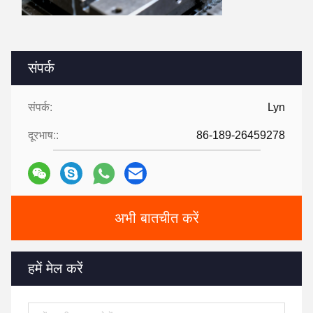
संपर्क
संपर्क:
Lyn
दूरभाष::
86-189-26459278
अभी बातचीत करें
हमें मेल करें